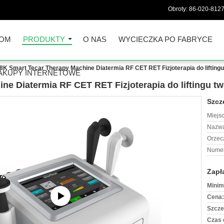
Obroty:
86-020-812
OM
PRODUKTY
O NAS
WYCIECZKA PO FABRYCE
8K Smart Tecar Therapy Machine Diatermia RF CET RET Fizjoterapia do liftingu
AKUPY INTERNETOWE
ne Diatermia RF CET RET Fizjoterapia do liftingu tw
Szcz
Miejs
Nazwa
Orzec
Numer
Zapł
Minim
Cena:
Szcze
Czas 