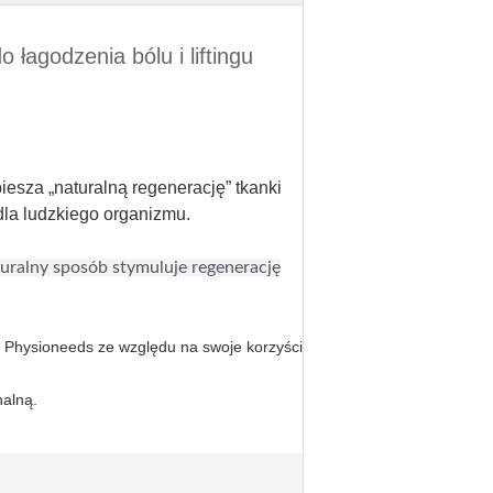
łagodzenia bólu i liftingu
iesza „naturalną regenerację” tkanki
dla ludzkiego organizmu.
turalny sposób stymuluje regenerację
 w Physioneeds ze względu na swoje korzyści
nalną.