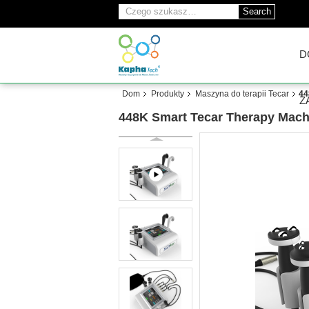
Search
D
Dom
Produkty
Maszyna do terapii Tecar
44
Z
448K Smart Tecar Therapy Machi