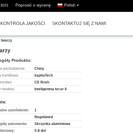
Poprosić o wycenę
Polish
73031
KONTROLA JAKOŚCI
SKONTAKTUJ SIĘ Z NAMI
 twarzy
arzy
egóły Produktu:
ce pochodzenia:
Chiny
 handlowa:
kaphaTech
znictwo:
CE Rosh
 modelu:
Inteligentna tecar II
ata:
alne zamówienie:
1
Negotiated
góły pakowania:
Skrzynka aluminiowa
dostawy:
5-8 dni