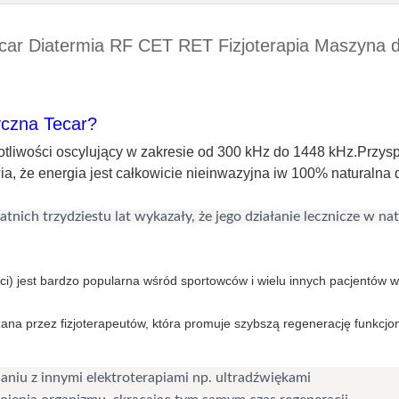
car Diatermia RF CET RET Fizjoterapia Maszyna do 
yczna Tecar?
totliwości oscylujący w zakresie od 300 kHz do 1448 kHz.Przysp
, że ​​energia jest całkowicie nieinwazyjna iw 100% naturalna 
tnich trzydziestu lat wykazały, że jego działanie lecznicze w na
ści) jest bardzo popularna wśród sportowców i wielu innych pacjentów
ana przez fizjoterapeutów, która promuje szybszą regenerację funkcjo
niu z innymi elektroterapiami np. ultradźwiękami