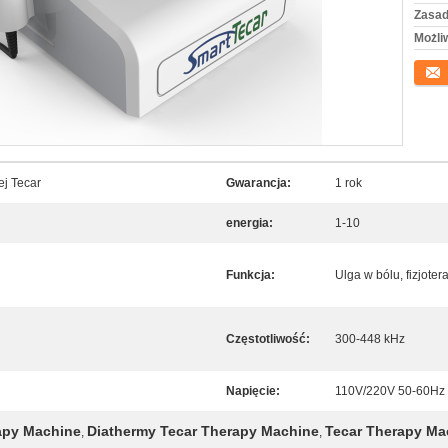
Zasad
Możli
Konta
ej Tecar
Gwarancja:
1 rok
energia:
1-10
Funkcja:
Ulga w bólu, fizjotera
Częstotliwość:
300-448 kHz
Napięcie:
110V/220V 50-60Hz
apy Machine
Diathermy Tecar Therapy Machine
Tecar Therapy Mac
,
,