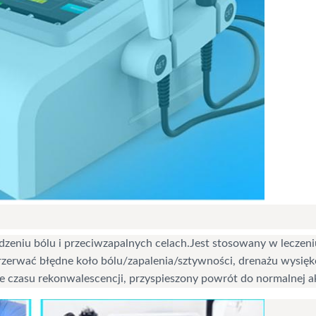
odzeniu bólu i przeciwzapalnych celach.Jest stosowany w leczen
rzerwać błędne koło bólu/zapalenia/sztywności, drenażu wysię
e czasu rekonwalescencji, przyspieszony powrót do normalnej a