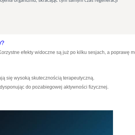
ojenia organizmu, skracając tym samym czas regeneracji
w?
Korzystne efekty widoczne są już po kilku sesjach, a popraw
.
ują się wysoką skutecznością terapeutyczną.
dysponując do pozabiegowej aktywności fizycznej.